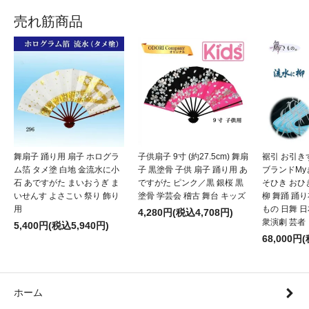
売れ筋商品
舞扇子 踊り用 扇子 ホログラ
子供扇子 9寸 (約27.5cm) 舞扇
裾引 お引き
ム箔 タメ塗 白地 金流水に小
子 黒塗骨 子供 扇子 踊り用 あ
ブランドMy
石 あですがた まいおうぎ ま
ですがた ピンク／黒 銀桜 黒
そひき おひ
いせんす よさこい 祭り 飾り
塗骨 学芸会 稽古 舞台 キッズ
柳 舞踊 踊
用
もの 日舞 
4,280円(税込4,708円)
衆演劇 芸者
5,400円(税込5,940円)
68,000円
ホーム