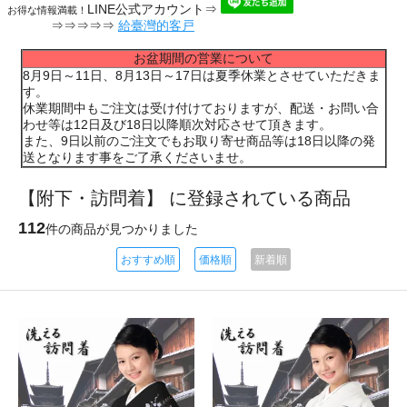
LINE公式アカウント⇒
お得な情報満載！
⇒⇒⇒⇒⇒
給臺灣的客戸
お盆期間の営業について
8月9日～11日、8月13日～17日は夏季休業とさせていただきま
す。
休業期間中もご注文は受け付けておりますが、配送・お問い合
わせ等は12日及び18日以降順次対応させて頂きます。
また、9日以前のご注文でもお取り寄せ商品等は18日以降の発
送となります事をご了承くださいませ。
【附下・訪問着】 に登録されている商品
112
件の商品が見つかりました
おすすめ順
価格順
新着順