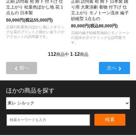
正絹 訪問着 袷 附下 付下げ 仕
正絹 訪問着 袷 附下 日本製 踊
立上がり 松葉色ぼかし地 花 1
り用 大衆演劇 着物 付下げ 仕
点もの 日本製
立上がり モノトーン流水 綸子
紗綾型 1点もの
50,000円(税込55,000円)
80,000円(税込88,000円)
正絹の松葉色のぼかし地にメタリッ
クな花のプリントと細かい金ラメが
正絹の綸子紗綾型地紋にモノトーン
アクセントの訪問着です。
の流水がダイナミックな訪問着で
す。
112
1
12
商品中
-
商品
前へ
次へ
ほかの商品を探す
検索