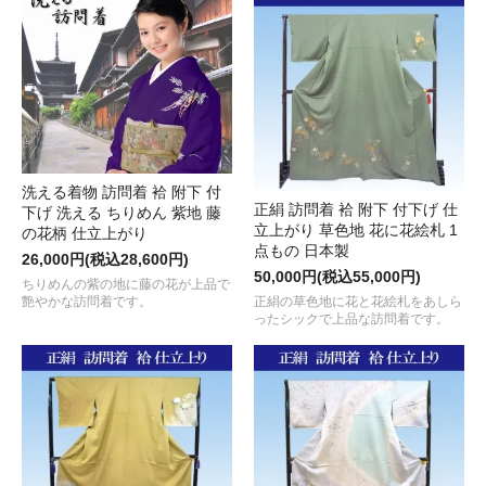
洗える着物 訪問着 袷 附下 付
正絹 訪問着 袷 附下 付下げ 仕
下げ 洗える ちりめん 紫地 藤
立上がり 草色地 花に花絵札 1
の花柄 仕立上がり
点もの 日本製
26,000円(税込28,600円)
50,000円(税込55,000円)
ちりめんの紫の地に藤の花が上品で
正絹の草色地に花と花絵札をあしら
艶やかな訪問着です。
ったシックで上品な訪問着です。