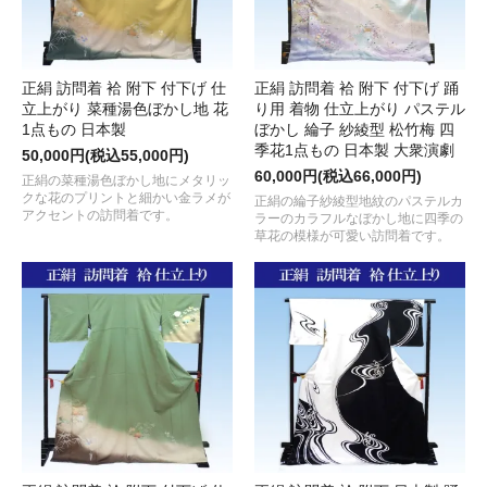
正絹 訪問着 袷 附下 付下げ 仕
正絹 訪問着 袷 附下 付下げ 踊
立上がり 菜種湯色ぼかし地 花
り用 着物 仕立上がり パステル
1点もの 日本製
ぼかし 綸子 紗綾型 松竹梅 四
季花1点もの 日本製 大衆演劇
50,000円(税込55,000円)
60,000円(税込66,000円)
正絹の菜種湯色ぼかし地にメタリッ
クな花のプリントと細かい金ラメが
正絹の綸子紗綾型地紋のパステルカ
アクセントの訪問着です。
ラーのカラフルなぼかし地に四季の
草花の模様が可愛い訪問着です。