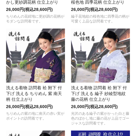
かし更紗調花柄 仕立上がり
桜色地 四季花柄 仕立上がり
26,000円(税込28,600円)
26,000円(税込28,600円)
ちりめんの花紺地に更紗調の花柄が
綸子花地紋の桜色地に四季花の柄が
モダンな訪問着です。
可愛く上品な訪問着です。
洗える着物 訪問着 袷 附下 付
洗える着物 訪問着 袷 附下 付
下げ 洗える ちりめん 紫 南天
下げ 洗える 綸子 紗綾型地紋
柄 仕立上がり
藤の花柄 仕立上がり
26,000円(税込28,600円)
26,000円(税込28,600円)
ちりめんの紫の地に南天の赤い実が
光沢のある綸子の紫がかった白と藤
ポイントの訪問着です。
色のぼかし地に藤の花が上品でゴー
ジャスな訪問着です。