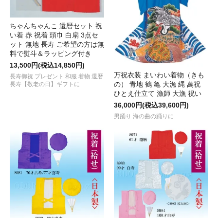
ちゃんちゃんこ 還暦セット 祝
い着 赤 祝着 頭巾 白扇 3点セ
ット 無地 長寿 ご希望の方は無
料で熨斗＆ラッピング付き
13,500円(税込14,850円)
万祝衣装 まいわい着物（きも
長寿御祝 プレゼント 和服 着物 還暦
の） 青地 鶴 亀 大漁 縄 萬祝
長寿【敬老の日】ギフトに
ひとえ仕立て 漁師 大漁 祝い
36,000円(税込39,600円)
男踊り 海の曲の踊りに