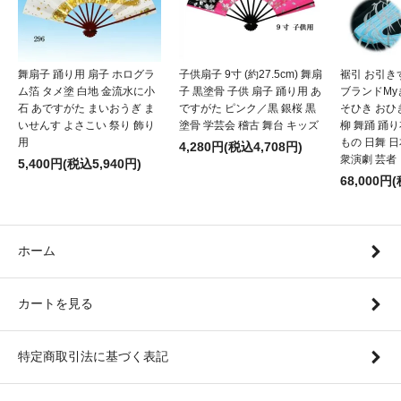
舞扇子 踊り用 扇子 ホログラ
子供扇子 9寸 (約27.5cm) 舞扇
裾引 お引き
ム箔 タメ塗 白地 金流水に小
子 黒塗骨 子供 扇子 踊り用 あ
ブランドMy
石 あですがた まいおうぎ ま
ですがた ピンク／黒 銀桜 黒
そひき おひ
いせんす よさこい 祭り 飾り
塗骨 学芸会 稽古 舞台 キッズ
柳 舞踊 踊
用
もの 日舞 
4,280円(税込4,708円)
衆演劇 芸者
5,400円(税込5,940円)
68,000円
ホーム
カートを見る
特定商取引法に基づく表記