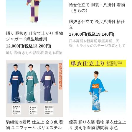
袷せ仕立て 胴裏・八掛付 着物
（きもの）
胴抜き仕立て 長尺八掛付 袷仕
立
踊り 胴抜き 仕立て上がり 着物
17,400円(税込19,140円)
ジャガード織生地使用
日本舞踊や新舞踊 歌謡舞踊、民
12,000円(税込13,200円)
謡、カラオケのステージ衣装として
踊り 着物 きもの 訪問着 洗える着物
駒絽無地着尺 仕立上 全３色 着
優美 踊り衣装 着物 単衣仕立上
物 ユニフォーム ポリエステル
り 洗える着物 訪問着 水色