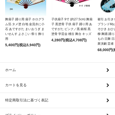
舞扇子 踊り用 扇子 ホログラ
子供扇子 9寸 (約27.5cm) 舞扇
裾引 お引き
ム箔 タメ塗 白地 金流水に小
子 黒塗骨 子供 扇子 踊り用 あ
ブランドMy
石 あですがた まいおうぎ ま
ですがた ピンク／黒 銀桜 黒
そひき おひ
いせんす よさこい 祭り 飾り
塗骨 学芸会 稽古 舞台 キッズ
柳 舞踊 踊
用
もの 日舞 
4,280円(税込4,708円)
衆演劇 芸者
5,400円(税込5,940円)
68,000円
ホーム
カートを見る
特定商取引法に基づく表記