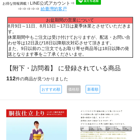
LINE公式アカウント⇒
お得な情報満載！
⇒⇒⇒⇒⇒
給臺灣的客戸
お盆期間の営業について
8月9日～11日、8月13日～17日は夏季休業とさせていただきま
す。
休業期間中もご注文は受け付けておりますが、配送・お問い合
わせ等は12日及び18日以降順次対応させて頂きます。
また、9日以前のご注文でもお取り寄せ商品等は18日以降の発
送となります事をご了承くださいませ。
【附下・訪問着】 に登録されている商品
112
件の商品が見つかりました
おすすめ順
価格順
新着順