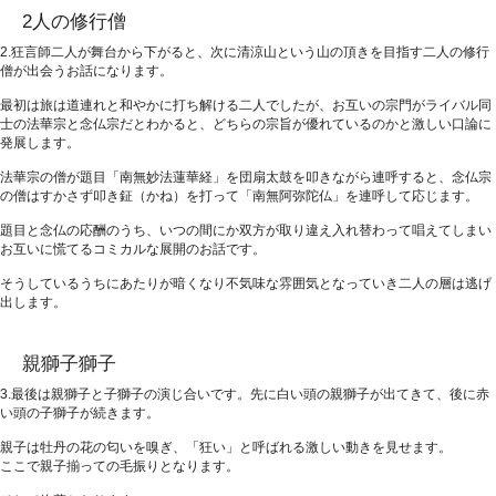
2人の修行僧
2.狂言師二人が舞台から下がると、次に清涼山という山の頂きを目指す二人の修行
僧が出会うお話になります。
最初は旅は道連れと和やかに打ち解ける二人でしたが、お互いの宗門がライバル同
士の法華宗と念仏宗だとわかると、どちらの宗旨が優れているのかと激しい口論に
発展します。
法華宗の僧が題目「南無妙法蓮華経」を団扇太鼓を叩きながら連呼すると、念仏宗
の僧はすかさず叩き鉦（かね）を打って「南無阿弥陀仏」を連呼して応じます。
題目と念仏の応酬のうち、いつの間にか双方が取り違え入れ替わって唱えてしまい
お互いに慌てるコミカルな展開のお話です。
そうしているうちにあたりが暗くなり不気味な雰囲気となっていき二人の層は逃げ
出します。
親獅子獅子
3.最後は親獅子と子獅子の演じ合いです。先に白い頭の親獅子が出てきて、後に赤
い頭の子獅子が続きます。
親子は牡丹の花の匂いを嗅ぎ、「狂い」と呼ばれる激しい動きを見せます。
ここで親子揃っての毛振りとなります。