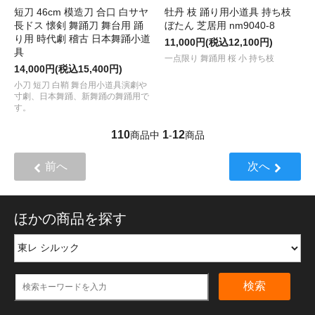
短刀 46cm 模造刀 合口 白サヤ
牡丹 枝 踊り用小道具 持ち枝
長ドス 懐剣 舞踊刀 舞台用 踊
ぼたん 芝居用 nm9040-8
り用 時代劇 稽古 日本舞踊小道
11,000円(税込12,100円)
具
一点限り 舞踊用 桜 小 持ち枝
14,000円(税込15,400円)
小刀 短刀 白鞘 舞台用小道具演劇や
寸劇、日本舞踊、新舞踊の舞踊用で
す。
110
1
12
商品中
-
商品
前へ
次へ
ほかの商品を探す
検索