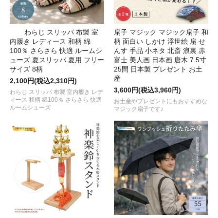
わらじ スリッパ 布製 室
扇子 マジック マジック扇子 和
内履き レディース 和柄 綿
柄 面白い しかけ 浮世絵 扇 せ
100％ さらさら 快適 ルームシ
んす 手品 小ネタ 北斎 浪裏 赤
ューズ 夏スリッパ 夏用 フリー
富士 美人画 日本画 唐木 7.5寸
サイズ 8柄
25間 日本製 プレゼント お土
産
2,100円(税込2,310円)
3,600円(税込3,960円)
わらじ スリッパ 布製 室内履き レデ
ィース 和柄 綿100％ さらさら 快適
お土産やプレゼントにもおすすめな
ルームシューズ
マジック扇子です♪