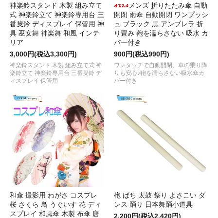
神楽鈴スタンド 木製 組み立て
メンズ 折りたたみ傘 自動
式 神楽鈴立て 神楽鈴専用台 三
開閉 雨傘 自動開閉 ワンプッシ
番叟鈴 ディスプレイ 保管用 神
ュ ブラック 黒 アンブレラ 折
具 巫女舞 神楽舞 和風 インテ
り畳み 鞄を濡らさない 吸水 カ
リア
バー付き
3,000円(税込3,300円)
900円(税込990円)
神楽鈴スタンド 木製 組み立て式 神
ワンタッチで自動開閉、車の乗り降
楽鈴立て 神楽鈴専用台 三番叟鈴 デ
りも安心♪鞄を濡らさない吸水傘カ
ィスプレイ 保管用
バー付き
和傘 撮影用 わがさ コスプレ
枹 ばち 太鼓 祭り よさこい ダ
桜 さくら 鳥 うぐいす 花 ディ
ンス 踊り 日本舞踊小道具
スプレイ 和風傘 木製 布傘 唐
2,200円(税込2,420円)