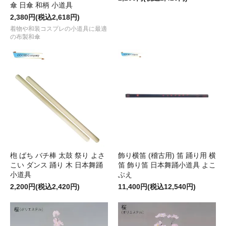
傘 日傘 和柄 小道具
2,380円(税込2,618円)
着物や和装コスプレの小道具に最適
の布製和傘
枹 ばち バチ棒 太鼓 祭り よさ
飾り横笛 (稽古用) 笛 踊り用 横
こい ダンス 踊り 木 日本舞踊
笛 飾り笛 日本舞踊小道具 よこ
小道具
ぶえ
2,200円(税込2,420円)
11,400円(税込12,540円)