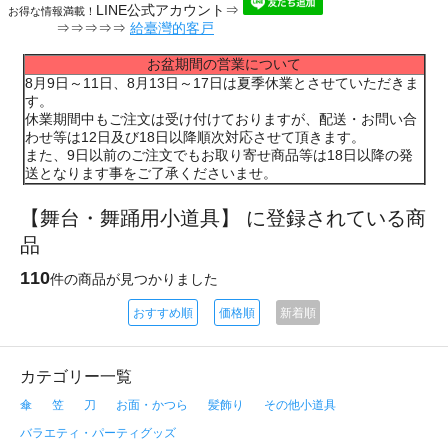
LINE公式アカウント⇒
お得な情報満載！
⇒⇒⇒⇒⇒
給臺灣的客戸
お盆期間の営業について
8月9日～11日、8月13日～17日は夏季休業とさせていただきま
す。
休業期間中もご注文は受け付けておりますが、配送・お問い合
わせ等は12日及び18日以降順次対応させて頂きます。
また、9日以前のご注文でもお取り寄せ商品等は18日以降の発
送となります事をご了承くださいませ。
【舞台・舞踊用小道具】 に登録されている商
品
110
件の商品が見つかりました
おすすめ順
価格順
新着順
カテゴリー一覧
傘
笠
刀
お面・かつら
髪飾り
その他小道具
バラエティ・パーティグッズ