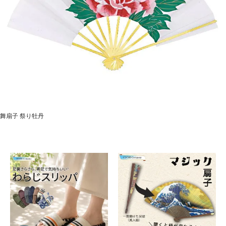
舞扇子 祭り牡丹