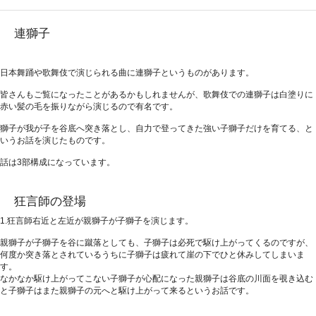
連獅子
日本舞踊や歌舞伎で演じられる曲に連獅子というものがあります。
皆さんもご覧になったことがあるかもしれませんが、歌舞伎での連獅子は白塗りに
赤い髪の毛を振りながら演じるので有名です。
獅子が我が子を谷底へ突き落とし、自力で登ってきた強い子獅子だけを育てる、と
いうお話を演じたものです。
話は3部構成になっています。
狂言師の登場
1.狂言師右近と左近が親獅子が子獅子を演じます。
親獅子が子獅子を谷に蹴落としても、子獅子は必死で駆け上がってくるのですが、
何度か突き落とされているうちに子獅子は疲れて崖の下でひと休みしてしまいま
す。
なかなか駆け上がってこない子獅子が心配になった親獅子は谷底の川面を覗き込む
と子獅子はまた親獅子の元へと駆け上がって来るというお話です。