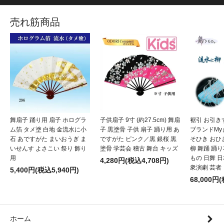
売れ筋商品
舞扇子 踊り用 扇子 ホログラ
子供扇子 9寸 (約27.5cm) 舞扇
裾引 お引き
ム箔 タメ塗 白地 金流水に小
子 黒塗骨 子供 扇子 踊り用 あ
ブランドMy
石 あですがた まいおうぎ ま
ですがた ピンク／黒 銀桜 黒
そひき おひ
いせんす よさこい 祭り 飾り
塗骨 学芸会 稽古 舞台 キッズ
柳 舞踊 踊
用
もの 日舞 
4,280円(税込4,708円)
衆演劇 芸者
5,400円(税込5,940円)
68,000円
ホーム