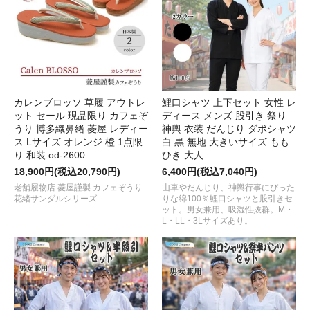
カレンブロッソ 草履 アウトレ
鯉口シャツ 上下セット 女性 レ
ット セール 現品限り カフェぞ
ディース メンズ 股引き 祭り
うり 博多織鼻緒 菱屋 レディー
神輿 衣装 だんじり ダボシャツ
ス Lサイズ オレンジ 橙 1点限
白 黒 無地 大きいサイズ もも
り 和装 od-2600
ひき 大人
18,900円(税込20,790円)
6,400円(税込7,040円)
老舗履物店 菱屋謹製 カフェぞうり
山車やだんじり、神輿行事にぴった
花緒サンダルシリーズ
りな綿100％鯉口シャツと股引きセ
ット。男女兼用、吸湿性抜群。M・
L・LL・3Lサイズあり。