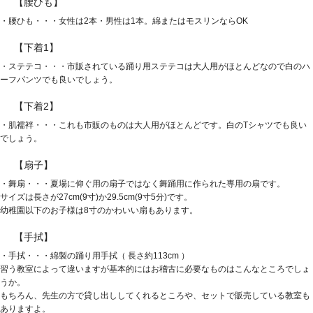
【腰ひも】
・腰ひも・・・女性は2本・男性は1本。綿またはモスリンならOK
【下着1】
・ステテコ・・・市販されている踊り用ステテコは大人用がほとんどなので白のハ
ーフパンツでも良いでしょう。
【下着2】
・肌襦袢・・・これも市販のものは大人用がほとんどです。白のTシャツでも良い
でしょう。
【扇子】
・舞扇・・・夏場に仰ぐ用の扇子ではなく舞踊用に作られた専用の扇です。
サイズは長さが27cm(9寸)か29.5cm(9寸5分)です。
幼稚園以下のお子様は8寸のかわいい扇もあります。
【手拭】
・手拭・・・綿製の踊り用手拭（ 長さ約113cm ）
習う教室によって違いますが基本的にはお稽古に必要なものはこんなところでしょ
うか。
もちろん、先生の方で貸し出ししてくれるところや、セットで販売している教室も
ありますよ。