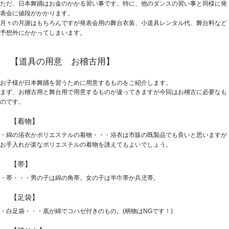
ただ、日本舞踊はお金のかかる習い事です。特に、他のダンスの習い事と同様に発
表会に値段がかかります。
月々の月謝はもちろんですが発表会用の舞台衣装、小道具レンタル代、舞台料など
予想外にかかってしまいます。
【道具の用意 お稽古用】
お子様が日本舞踊を習うために用意するものをご紹介します。
まず、お稽古用と舞台用で用意するものが違ってきますが今回はお稽古に必要なも
のです。
【着物】
・綿の浴衣かポリエステルの着物・・・浴衣は市販の既製品でも良いと思いますが
お手入れが楽なポリエステルの着物を誂えてもよいでしょう。
【帯】
・帯・・・男の子は綿の角帯。女の子は半巾帯か兵児帯。
【足袋】
・白足袋・・・底が綿でコハゼ付きのもの。(柄物はNGです！)