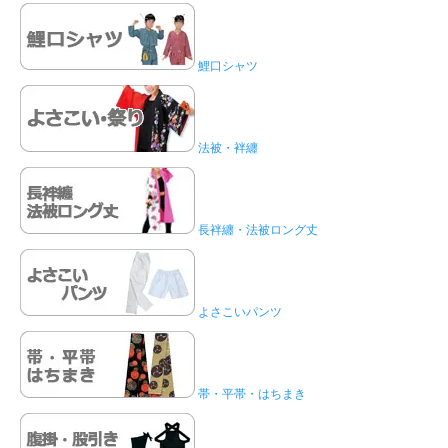
鯉口シャツ
法被・袢纏
長袢纏・法被ロング丈
よさこいパンツ
帯・平帯・はちまき