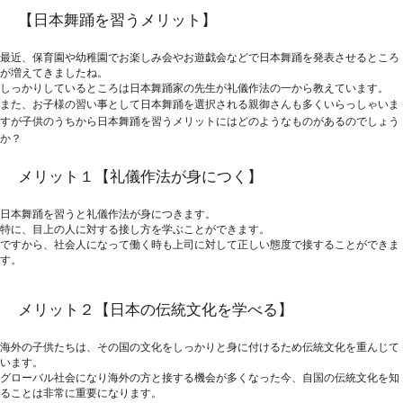
【日本舞踊を習うメリット】
最近、保育園や幼稚園でお楽しみ会やお遊戯会などで日本舞踊を発表させるところ
が増えてきましたね。
しっかりしているところは日本舞踊家の先生が礼儀作法の一から教えています。
また、お子様の習い事として日本舞踊を選択される親御さんも多くいらっしゃいま
すが子供のうちから日本舞踊を習うメリットにはどのようなものがあるのでしょう
か？
メリット１【礼儀作法が身につく】
日本舞踊を習うと礼儀作法が身につきます。
特に、目上の人に対する接し方を学ぶことができます。
ですから、社会人になって働く時も上司に対して正しい態度で接することができま
す。
メリット２【日本の伝統文化を学べる】
海外の子供たちは、その国の文化をしっかりと身に付けるため伝統文化を重んじて
います。
グローバル社会になり海外の方と接する機会が多くなった今、自国の伝統文化を知
ることは非常に重要になります。