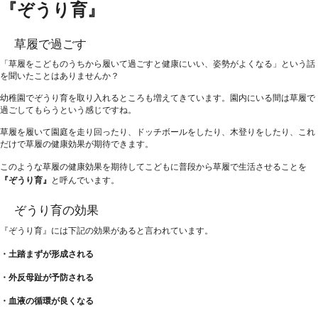
『ぞうり育』
草履で過ごす
「草履をこどものうちから履いて過ごすと健康にいい、姿勢がよくなる」という話
を聞いたことはありませんか？
幼稚園でぞうり育を取り入れるところも増えてきています。園内にいる間は草履で
過ごしてもらうという感じですね。
草履を履いて園庭を走り回ったり、ドッチボールをしたり、木登りをしたり、これ
だけで草履の健康効果が期待できます。
このような草履の健康効果を期待してこどもに普段から草履で生活させることを
『ぞうり育』
と呼んでいます。
ぞうり育の効果
『ぞうり育』には下記の効果があると言われています。
・土踏まずが形成される
・外反母趾が予防される
・血液の循環が良くなる