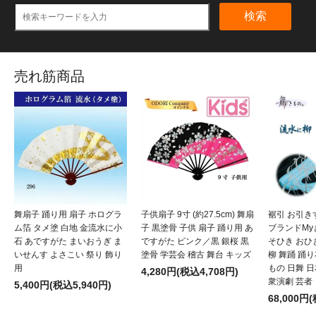
検索
売れ筋商品
舞扇子 踊り用 扇子 ホログラ
子供扇子 9寸 (約27.5cm) 舞扇
裾引 お引き
ム箔 タメ塗 白地 金流水に小
子 黒塗骨 子供 扇子 踊り用 あ
ブランドMy
石 あですがた まいおうぎ ま
ですがた ピンク／黒 銀桜 黒
そひき おひ
いせんす よさこい 祭り 飾り
塗骨 学芸会 稽古 舞台 キッズ
柳 舞踊 踊
用
もの 日舞 
4,280円(税込4,708円)
衆演劇 芸者
5,400円(税込5,940円)
68,000円