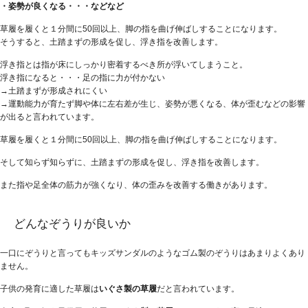
・姿勢が良くなる・・・などなど
草履を履くと１分間に50回以上、脚の指を曲げ伸ばしすることになります。
そうすると、土踏まずの形成を促し、浮き指を改善します。
浮き指とは指が床にしっかり密着するべき所が浮いてしまうこと。
浮き指になると・・・足の指に力が付かない
→土踏まずが形成されにくい
→運動能力が育たず脚や体に左右差が生じ、姿勢が悪くなる、体が歪むなどの影響
が出ると言われています。
草履を履くと１分間に50回以上、脚の指を曲げ伸ばしすることになります。
そして知らず知らずに、土踏まずの形成を促し、浮き指を改善します。
また指や足全体の筋力が強くなり、体の歪みを改善する働きがあります。
どんなぞうりが良いか
一口にぞうりと言ってもキッズサンダルのようなゴム製のぞうりはあまりよくあり
ません。
子供の発育に適した草履は
いぐさ製の草履
だと言われています。