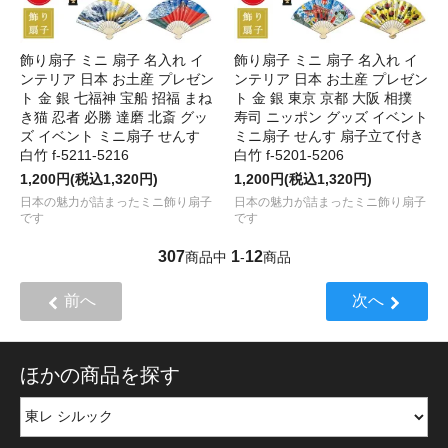
飾り扇子 ミニ 扇子 名入れ イ
飾り扇子 ミニ 扇子 名入れ イ
ンテリア 日本 お土産 プレゼン
ンテリア 日本 お土産 プレゼン
ト 金 銀 七福神 宝船 招福 まね
ト 金 銀 東京 京都 大阪 相撲
き猫 忍者 必勝 達磨 北斎 グッ
寿司 ニッポン グッズ イベント
ズ イベント ミニ扇子 せんす
ミニ扇子 せんす 扇子立て付き
白竹 f-5211-5216
白竹 f-5201-5206
1,200円(税込1,320円)
1,200円(税込1,320円)
日本の魅力が詰まったミニ飾り扇子
日本の魅力が詰まったミニ飾り扇子
です
です
307
1
12
商品中
-
商品
前へ
次へ
ほかの商品を探す