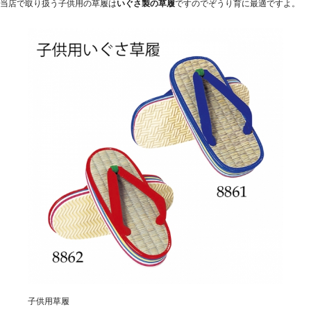
当店で取り扱う子供用の草履は
いぐさ製の草履
ですのでぞうり育に最適ですよ。
子供用草履