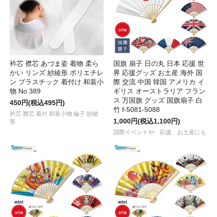
衿芯 襟芯 あづま姿 着物 柔ら
国旗 扇子 日の丸 日本 応援 世
かい リンズ 紗綾形 ポリエチレ
界 応援グッズ お土産 海外 国
ン プラスチック 着付け 和装小
際 交流 中国 韓国 アメリカ イ
物 No.389
ギリス オーストラリア フラン
ス 万国旗 グッズ 国旗扇子 白
450円(税込495円)
竹 f-5081-5088
衿芯 襟芯 着付 和装小物 綸子 紗綾
1,000円(税込1,100円)
形
国際イベントや、応援、お土産にも