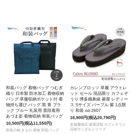
和装バッグ 着物バッグ つむぎ
カレンブロッソ 草履 アウトレ
織り 日本製 防水加工 着物収納
ット セール 現品限り カフェぞ
バッグ 草履収納ポケット付 着
うり 博多織鼻緒 菱屋 レディー
物持ち運び バッグ 黒 青 ブラ
ス Sサイズ パープル 紫 1点限
ック ブルー 礼装用 普段着用
り 和装 od-2607
あづま姿 着物収納 和装バッグ
18,900円(税込20,790円)
10,500円(税込11,550円)
老舗履物店 菱屋謹製 カフェぞうり
花緒サンダルシリーズ
和装小物 きもの 着物 和装バッグ