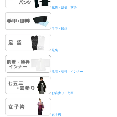
腹掛・股引・前掛
手甲・脚絆
足袋
肌着・襦袢・インナー
お宮参り・七五三
女子袴