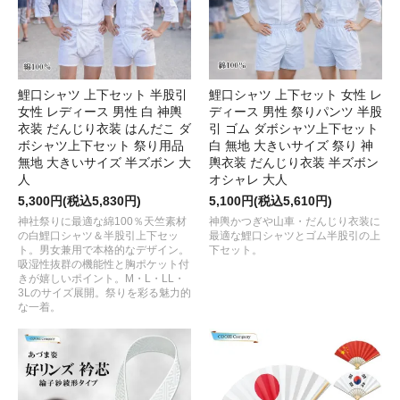
鯉口シャツ 上下セット 半股引
鯉口シャツ 上下セット 女性 レ
女性 レディース 男性 白 神輿
ディース 男性 祭りパンツ 半股
衣装 だんじり衣装 はんだこ ダ
引 ゴム ダボシャツ上下セット
ボシャツ上下セット 祭り用品
白 無地 大きいサイズ 祭り 神
無地 大きいサイズ 半ズボン 大
輿衣装 だんじり衣装 半ズボン
人
オシャレ 大人
5,300円(税込5,830円)
5,100円(税込5,610円)
神社祭りに最適な綿100％天竺素材
神輿かつぎや山車・だんじり衣装に
の白鯉口シャツ＆半股引上下セッ
最適な鯉口シャツとゴム半股引の上
ト。男女兼用で本格的なデザイン。
下セット。
吸湿性抜群の機能性と胸ポケット付
きが嬉しいポイント。M・L・LL・
3Lのサイズ展開。祭りを彩る魅力的
な一着。