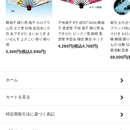
舞扇子 踊り用 扇子 ホログラ
子供扇子 9寸 (約27.5cm) 舞扇
裾引 お引き
ム箔 タメ塗 白地 金流水に小
子 黒塗骨 子供 扇子 踊り用 あ
ブランドMy
石 あですがた まいおうぎ ま
ですがた ピンク／黒 銀桜 黒
そひき おひ
いせんす よさこい 祭り 飾り
塗骨 学芸会 稽古 舞台 キッズ
柳 舞踊 踊
用
もの 日舞 
4,280円(税込4,708円)
衆演劇 芸者
5,400円(税込5,940円)
68,000円
ホーム
カートを見る
特定商取引法に基づく表記