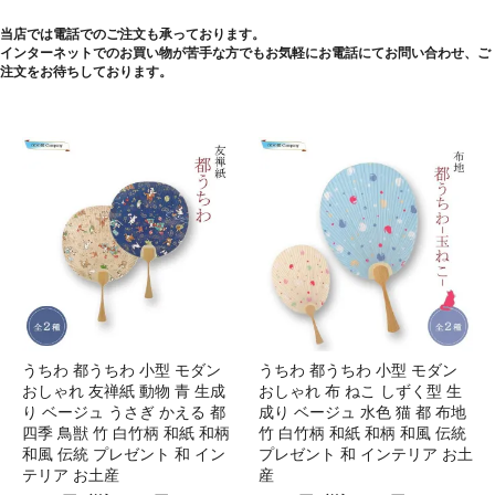
当店では電話でのご注文も承っております。
インターネットでのお買い物が苦手な方でもお気軽にお電話にてお問い合わせ、ご
注文をお待ちしております。
うちわ 都うちわ 小型 モダン
うちわ 都うちわ 小型 モダン
おしゃれ 友禅紙 動物 青 生成
おしゃれ 布 ねこ しずく型 生
り ベージュ うさぎ かえる 都
成り ベージュ 水色 猫 都 布地
四季 鳥獣 竹 白竹柄 和紙 和柄
竹 白竹柄 和紙 和柄 和風 伝統
和風 伝統 プレゼント 和 イン
プレゼント 和 インテリア お土
テリア お土産
産