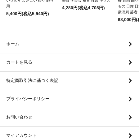
いせんす よさこい 祭り 飾り
塗骨 学芸会 稽古 舞台 キッズ
柳 舞踊 踊
用
もの 日舞 
4,280円(税込4,708円)
衆演劇 芸者
5,400円(税込5,940円)
68,000円
ホーム
カートを見る
特定商取引法に基づく表記
プライバシーポリシー
お問い合わせ
マイアカウント