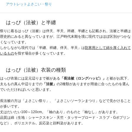
アウトレットよさこい・祭り
はっぴ（法被）と半纏
祭りに着るはっぴ（法被）は伴天、半天、袢纏、半纏とも記載され、法被と半纏は
歴史的にみると異なっていますが、江戸時代末期を境に現代ではほぼ区別がつかな
くなっています。
しかしながら現代では「半纏、袢纏、伴天、半天」は
防寒用として綿を厚く入れて
いるもの
を指す場合が多くなっています。
はっぴ（法被）衣装の種類
はっぴ衣装には足元辺りまで裾がある
「長法被（ロングハッピ）」
と裾がお尻下、
太ももの真ん中辺りまでの
「法被」
の2種類がありますが用途に合ったものを選ん
でいただければいいと思います。
長法被の方は「よさこい祭り」、「よさこいソーランまつり」などで見かけること
が多いです。
丈はだいたい100～120cm。「袖のあり」のものと「袖なし」があります。
品質は綿（生地：シャークスキン・天竺・タッサーブロード・スラブ・Gポプリン
など）、ポリエステル。反応染と顔料染があります。