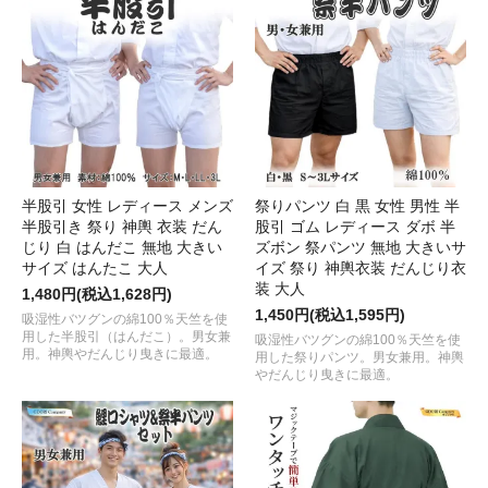
半股引 女性 レディース メンズ
祭りパンツ 白 黒 女性 男性 半
半股引き 祭り 神輿 衣装 だん
股引 ゴム レディース ダボ 半
じり 白 はんだこ 無地 大きい
ズボン 祭パンツ 無地 大きいサ
サイズ はんたこ 大人
イズ 祭り 神輿衣装 だんじり衣
装 大人
1,480円(税込1,628円)
1,450円(税込1,595円)
吸湿性バツグンの綿100％天竺を使
用した半股引（はんだこ）。男女兼
吸湿性バツグンの綿100％天竺を使
用。神輿やだんじり曳きに最適。
用した祭りパンツ。男女兼用。神輿
やだんじり曳きに最適。