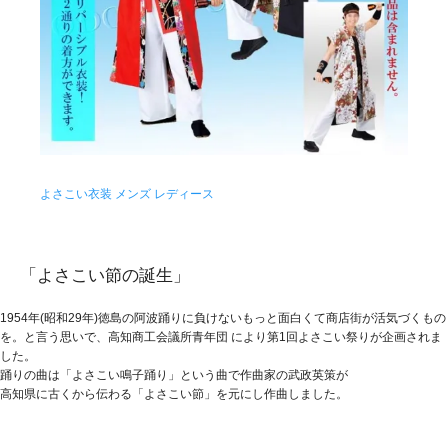
よさこい衣装 メンズ レディース
「よさこい節の誕生」
1954年(昭和29年)徳島の阿波踊りに負けないもっと面白くて商店街が活気づくもの
を。と言う思いで、高知商工会議所青年団 により第1回よさこい祭りが企画されま
した。
踊りの曲は「よさこい鳴子踊り」という曲で作曲家の武政英策が
高知県に古くから伝わる「よさこい節」を元にし作曲しました。