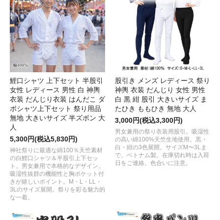
鯉口シャツ 上下セット 半股引
股引き メンズ レディース 祭り
女性 レディース 男性 白 神輿
神輿 衣装 だんじり 女性 男性
衣装 だんじり衣装 はんだこ ダ
白 黒 紺 股引 大きいサイズ ま
ボシャツ上下セット 祭り用品
たひき ももひき 無地 大人
無地 大きいサイズ 半ズボン 大
3,000円(税込3,300円)
人
男女兼用の祭り衣装用股引。吸湿性
5,300円(税込5,830円)
の高い綿100%天竺生地使用。黒・
白・紺の3色展開。サイズM〜3Lま
神社祭りに最適な綿100％天竺素材
で。ベトナム製。在庫切れ時は入荷
の白鯉口シャツ＆半股引上下セッ
日をご連絡。色合いに注意。
ト。男女兼用で本格的なデザイン。
吸湿性抜群の機能性と胸ポケット付
きが嬉しいポイント。M・L・LL・
3Lのサイズ展開。祭りを彩る魅力的
な一着。