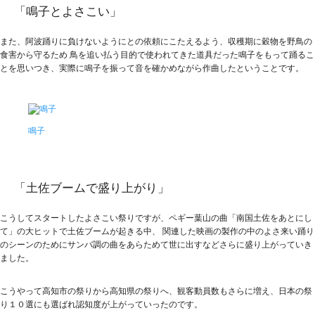
「鳴子とよさこい」
また、阿波踊りに負けないようにとの依頼にこたえるよう、収穫期に穀物を野鳥の
食害から守るため 鳥を追い払う目的で使われてきた道具だった鳴子をもって踊るこ
とを思いつき、実際に鳴子を振って音を確かめながら作曲したということです。
鳴子
「土佐ブームで盛り上がり」
こうしてスタートしたよさこい祭りですが、ペギー葉山の曲「南国土佐をあとにし
て」の大ヒットで土佐ブームが起きる中、 関連した映画の製作の中のよさ来い踊り
のシーンのためにサンバ調の曲をあらためて世に出すなどさらに盛り上がっていき
ました。
こうやって高知市の祭りから高知県の祭りへ、観客動員数もさらに増え、日本の祭
り１０選にも選ばれ認知度が上がっていったのです。