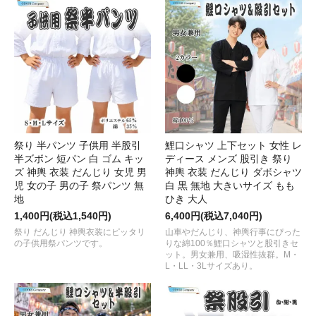
祭り 半パンツ 子供用 半股引
鯉口シャツ 上下セット 女性 レ
半ズボン 短パン 白 ゴム キッ
ディース メンズ 股引き 祭り
ズ 神輿 衣装 だんじり 女児 男
神輿 衣装 だんじり ダボシャツ
児 女の子 男の子 祭パンツ 無
白 黒 無地 大きいサイズ もも
地
ひき 大人
1,400円(税込1,540円)
6,400円(税込7,040円)
祭り だんじり 神輿衣装にピッタリ
山車やだんじり、神輿行事にぴった
の子供用祭パンツです。
りな綿100％鯉口シャツと股引きセ
ット。男女兼用、吸湿性抜群。M・
L・LL・3Lサイズあり。