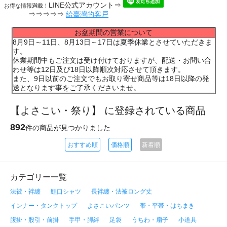
LINE公式アカウント⇒
お得な情報満載！
⇒⇒⇒⇒⇒
給臺灣的客戸
お盆期間の営業について
8月9日～11日、8月13日～17日は夏季休業とさせていただきま
す。
休業期間中もご注文は受け付けておりますが、配送・お問い合
わせ等は12日及び18日以降順次対応させて頂きます。
また、9日以前のご注文でもお取り寄せ商品等は18日以降の発
送となります事をご了承くださいませ。
【よさこい・祭り】 に登録されている商品
892
件の商品が見つかりました
おすすめ順
価格順
新着順
カテゴリー一覧
法被・袢纏
鯉口シャツ
長袢纏・法被ロング丈
インナー・タンクトップ
よさこいパンツ
帯・平帯・はちまき
腹掛・股引・前掛
手甲・脚絆
足袋
うちわ・扇子
小道具