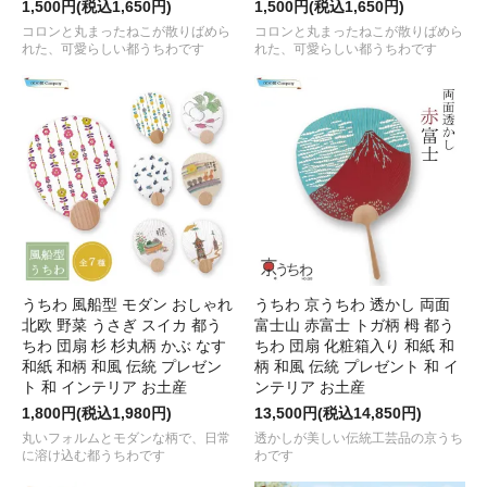
1,500円(税込1,650円)
1,500円(税込1,650円)
コロンと丸まったねこが散りばめら
コロンと丸まったねこが散りばめら
れた、可愛らしい都うちわです
れた、可愛らしい都うちわです
うちわ 風船型 モダン おしゃれ
うちわ 京うちわ 透かし 両面
北欧 野菜 うさぎ スイカ 都う
富士山 赤富士 トガ柄 栂 都う
ちわ 団扇 杉 杉丸柄 かぶ なす
ちわ 団扇 化粧箱入り 和紙 和
和紙 和柄 和風 伝統 プレゼン
柄 和風 伝統 プレゼント 和 イ
ト 和 インテリア お土産
ンテリア お土産
1,800円(税込1,980円)
13,500円(税込14,850円)
丸いフォルムとモダンな柄で、日常
透かしが美しい伝統工芸品の京うち
に溶け込む都うちわです
わです