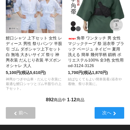
鯉口シャツ 上下セット 女性 レ
角帯 ワンタッチ 男 女性
ディース 男性 祭りパンツ 半股
マジックテープ 祭 浴衣帯 ブラ
引 ゴム ダボシャツ上下セット
ック ベージュ ネイビー 夏用
白 無地 大きいサイズ 祭り 神
洗える 簡単 幾何学柄 鎖柄 ポ
輿衣装 だんじり衣装 半ズボン
リエステル100% 全3色 女性用
オシャレ 大人
od-3124-3126
5,100円(税込5,610円)
1,700円(税込1,870円)
神輿かつぎや山車・だんじり衣装に
結ばなくてもよい簡単装着♪浴衣や
最適な鯉口シャツとゴム半股引の上
着物、祭り衣装に。
下セット。
892
1
12
商品中
-
商品
前へ
次へ