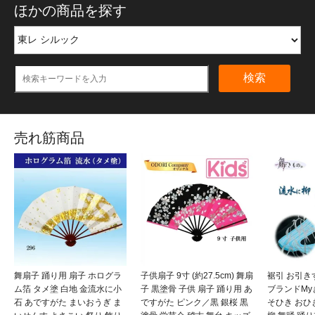
ほかの商品を探す
検索
売れ筋商品
舞扇子 踊り用 扇子 ホログラ
子供扇子 9寸 (約27.5cm) 舞扇
裾引 お引き
ム箔 タメ塗 白地 金流水に小
子 黒塗骨 子供 扇子 踊り用 あ
ブランドMy
石 あですがた まいおうぎ ま
ですがた ピンク／黒 銀桜 黒
そひき おひ