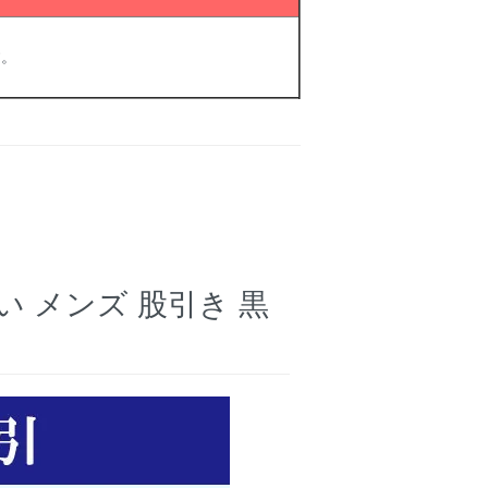
す。
い メンズ 股引き 黒