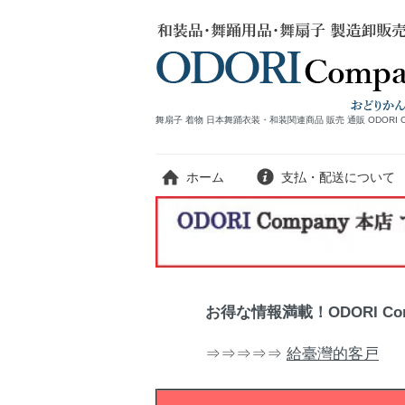
舞扇子 着物 日本舞踊衣装・和装関連商品 販売 通販 ODORI 
ホーム
支払・配送について
お得な情報満載！ODORI C
⇒⇒⇒⇒⇒
給臺灣的客戸