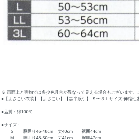
※ 画面上と実物では多少色具合が異なって見える場合もございます。
●【よさこい衣装】【よさこい】【黒半股引】 Ｓ〜３Ｌサイズ 伸縮性素材
●品質：綿100％
●サイズ：
Ｓ 股囲り46-48cm 丈40cm 裾囲44cm
Ｍ 股囲り48-50cm 丈41cm 裾囲47cm