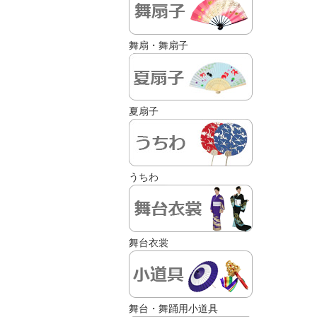
舞扇・舞扇子
夏扇子
うちわ
舞台衣裳
舞台・舞踊用小道具