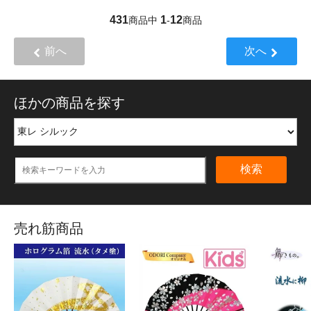
431
1
12
商品中
-
商品
前へ
次へ
ほかの商品を探す
検索
売れ筋商品