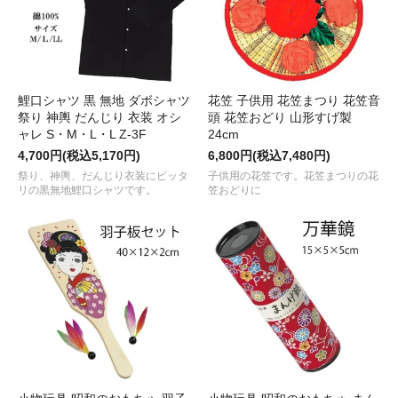
鯉口シャツ 黒 無地 ダボシャツ
花笠 子供用 花笠まつり 花笠音
祭り 神輿 だんじり 衣装 オシ
頭 花笠おどり 山形すげ製
ャレ S・M・L・L Z-3F
24cm
4,700円(税込5,170円)
6,800円(税込7,480円)
祭り、神輿、だんじり衣装にピッタ
子供用の花笠です。花笠まつりの花
リの黒無地鯉口シャツです。
笠おどりに