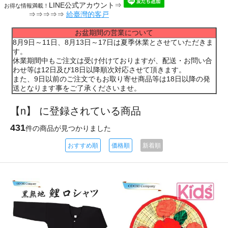
LINE公式アカウント⇒
お得な情報満載！
⇒⇒⇒⇒⇒
給臺灣的客戸
お盆期間の営業について
8月9日～11日、8月13日～17日は夏季休業とさせていただきま
す。
休業期間中もご注文は受け付けておりますが、配送・お問い合
わせ等は12日及び18日以降順次対応させて頂きます。
また、9日以前のご注文でもお取り寄せ商品等は18日以降の発
送となります事をご了承くださいませ。
【n】 に登録されている商品
431
件の商品が見つかりました
おすすめ順
価格順
新着順