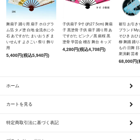
舞扇子 踊り用 扇子 ホログラ
子供扇子 9寸 (約27.5cm) 舞扇
裾引 お引き
ム箔 タメ塗 白地 金流水に小
子 黒塗骨 子供 扇子 踊り用 あ
ブランドMy
石 あですがた まいおうぎ ま
ですがた ピンク／黒 銀桜 黒
そひき おひ
いせんす よさこい 祭り 飾り
塗骨 学芸会 稽古 舞台 キッズ
柳 舞踊 踊
用
もの 日舞 
4,280円(税込4,708円)
衆演劇 芸者
5,400円(税込5,940円)
68,000円
ホーム
カートを見る
特定商取引法に基づく表記