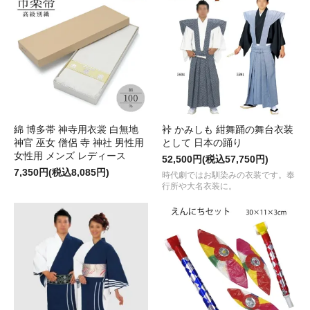
綿 博多帯 神寺用衣裳 白無地
裃 かみしも 紺舞踊の舞台衣装
神官 巫女 僧侶 寺 神社 男性用
として 日本の踊り
女性用 メンズ レディース
52,500円(税込57,750円)
7,350円(税込8,085円)
時代劇ではお馴染みの衣装です。奉
行所や大名衣装に。