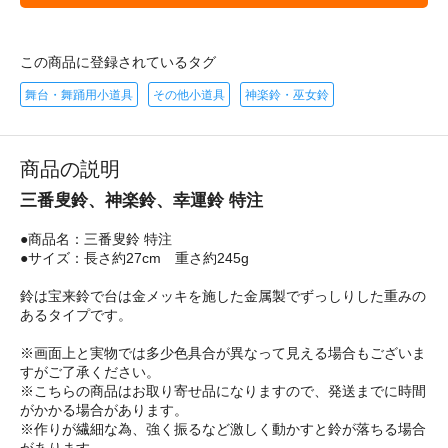
この商品に登録されているタグ
舞台・舞踊用小道具
その他小道具
神楽鈴・巫女鈴
商品の説明
三番叟鈴、神楽鈴、幸運鈴 特注
●商品名：三番叟鈴 特注
●サイズ：長さ約27cm 重さ約245g
鈴は宝来鈴で台は金メッキを施した金属製でずっしりした重みの
あるタイプです。
※画面上と実物では多少色具合が異なって見える場合もございま
すがご了承ください。
※こちらの商品はお取り寄せ品になりますので、発送までに時間
がかかる場合があります。
※作りが繊細な為、強く振るなど激しく動かすと鈴が落ちる場合