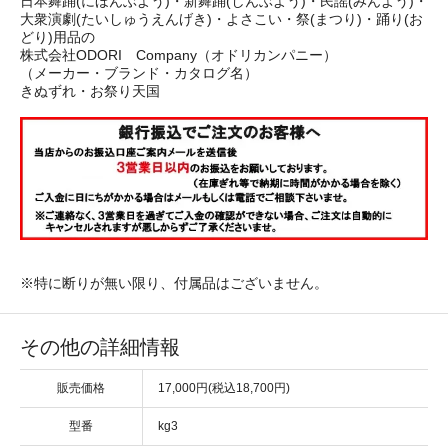
日本舞踊(にほんぶよう)・新舞踊(しんぶよう)・民謡(みんよう)・
大衆演劇(たいしゅうえんげき)・よさこい・祭(まつり)・踊り(お
どり)用品の
株式会社ODORI Company（オドリカンパニー）
（メーカー・ブランド・カタログ名）
きぬずれ・お祭り天国
※特に断りが無い限り、付属品はございません。
その他の詳細情報
販売価格
17,000円(税込18,700円)
型番
kg3