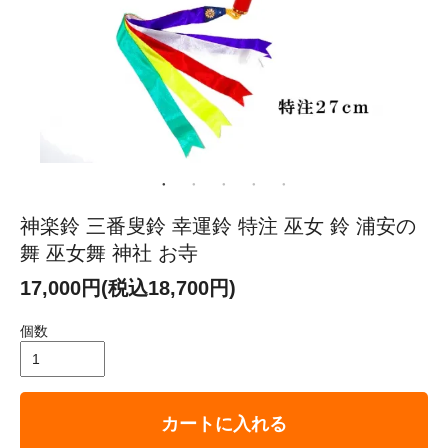
神楽鈴 三番叟鈴 幸運鈴 特注 巫女 鈴 浦安の
舞 巫女舞 神社 お寺
17,000円(税込18,700円)
個数
カートに入れる