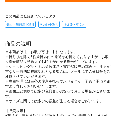
この商品に登録されているタグ
舞台・舞踊用小道具
その他小道具
神楽鈴・巫女鈴
商品の説明
※本商品は【 お取り寄せ 】になります。
※日月祝を除く5営業日以内の発送を心掛けておりますが、お取
り寄せ商品は発送までお時間がかかる場合がございます。
※ショッピングサイトの複数運営・実店舗販売の都合上、注文が
重なり一時的に在庫切れとなる場合は、メールにて入荷日等をご
連絡させていただきます。
※在庫管理には細心の注意を払っておりますが、予め了承頂きま
すよう宜しくお願いいたします。
※画面上と実物では多少色具合が異なって見える場合がございま
す。
※サイズに関しては多少の誤差が生じる場合がございます。
【品質表示】
●商品名：三番叟鈴(さんばそうすず) のみの販売です。その他