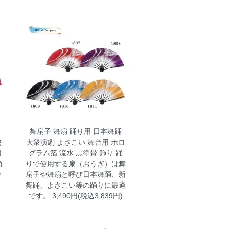
m
舞扇子 舞扇 踊り用 日本舞踊
塗
大衆演劇 よさこい 舞台用 ホロ
用
グラム箔 流水 黒塗骨 飾り
踊
踊
りで使用する扇（おうぎ）は舞
で
扇子や舞扇と呼び日本舞踊、新
舞踊、よさこい等の踊りに最適
です。 3,490円(税込3,839円)