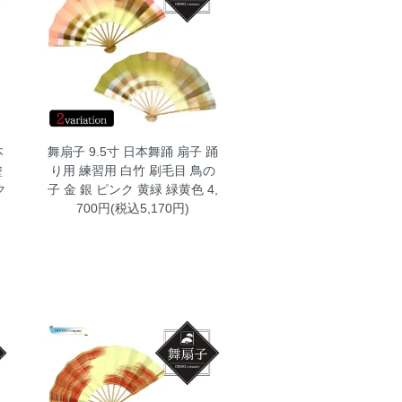
本
舞扇子 9.5寸 日本舞踊 扇子 踊
塗
り用 練習用 白竹 刷毛目 鳥の
ク
子 金 銀 ピンク 黄緑 緑黄色
4,
700円(税込5,170円)