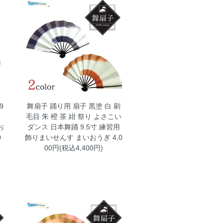
9
舞扇子 踊り用 扇子 黒塗 白 刷
白
毛目 朱 橙 茶 紺 祭り よさこい
お
ダンス 日本舞踊 9.5寸 練習用
0
飾りまいせんす まいおうぎ
4,0
00円(税込4,400円)