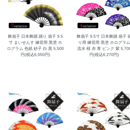
舞扇子 日本舞踊 踊り 扇子 9.5
舞扇子 9.5寸 日本舞踊 扇子 
寸 まいせんす 練習用 黒塗 ホ
り用 練習用 黒塗 ホログラ
ログラム 色紙 砂子 白 黒
5,500
流水 桜 赤 青 ピンク 紫
5,70
円(税込6,050円)
円(税込6,270円)