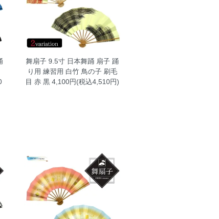
踊
舞扇子 9.5寸 日本舞踊 扇子 踊
ム
り用 練習用 白竹 鳥の子 刷毛
0
目 赤 黒
4,100円(税込4,510円)