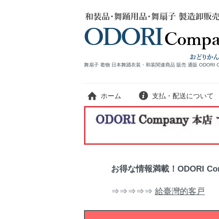
舞扇子 着物 日本舞踊衣装・和装関連商品 販売 通販 ODORI 
ホーム
支払・配送について
お得な情報満載！ODORI C
⇒⇒⇒⇒⇒
給臺灣的客戸