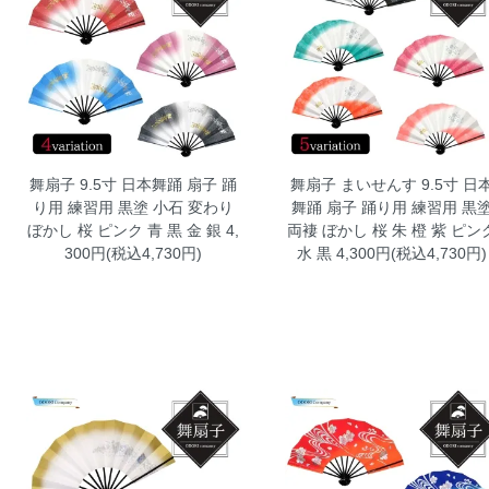
舞扇子 9.5寸 日本舞踊 扇子 踊
舞扇子 まいせんす 9.5寸 日
り用 練習用 黒塗 小石 変わり
舞踊 扇子 踊り用 練習用 黒
ぼかし 桜 ピンク 青 黒 金 銀
4,
両褄 ぼかし 桜 朱 橙 紫 ピン
300円(税込4,730円)
水 黒
4,300円(税込4,730円)