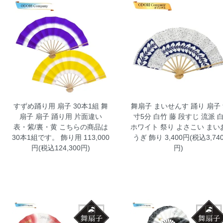
すずめ踊り用 扇子 30本1組 舞
舞扇子 まいせんす 踊り 扇子 
扇子 扇子 踊り用 片面違い
寸5分 白竹 藤 段すじ 流派 
表・紫/裏・黄 こちらの商品は
ホワイト 祭り よさこい まい
30本1組です。 飾り用
113,000
うぎ 飾り
3,400円(税込3,74
円(税込124,300円)
円)