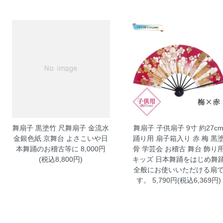
舞扇子 黒塗竹 尺舞扇子 金流水
舞扇子 子供扇子 9寸 約27c
金銀色紙 京舞台
よさこいや日
踊り用 扇子箱入り 赤 梅 黒
本舞踊のお稽古等に 8,000円
骨 学芸会 お稽古 舞台 飾り
(税込8,800円)
キッズ
日本舞踊をはじめ舞
全般にお使いいただける扇
す。 5,790円(税込6,369円)