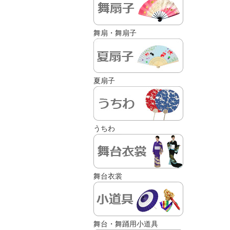
舞扇・舞扇子
夏扇子
うちわ
舞台衣裳
舞台・舞踊用小道具