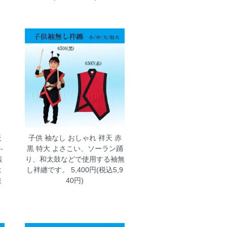
天
子供 袖なし おしゃれ 袢天 赤
-
黒 特大
よさこい、ソーラン踊
装
り、和太鼓などで使用する袖無
は
し袢纏です。 5,400円(税込5,9
鼓
40円)