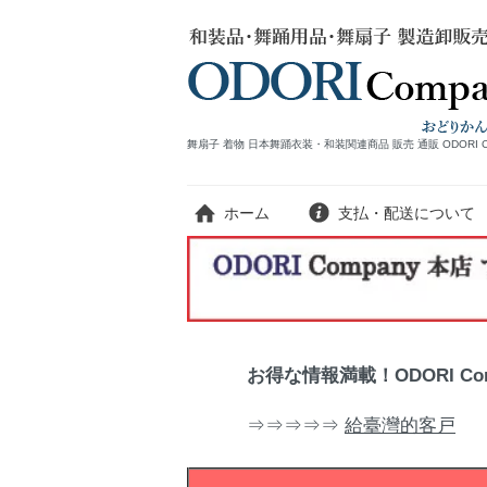
舞扇子 着物 日本舞踊衣装・和装関連商品 販売 通販 ODORI 
ホーム
支払・配送について
お得な情報満載！ODORI C
⇒⇒⇒⇒⇒
給臺灣的客戸