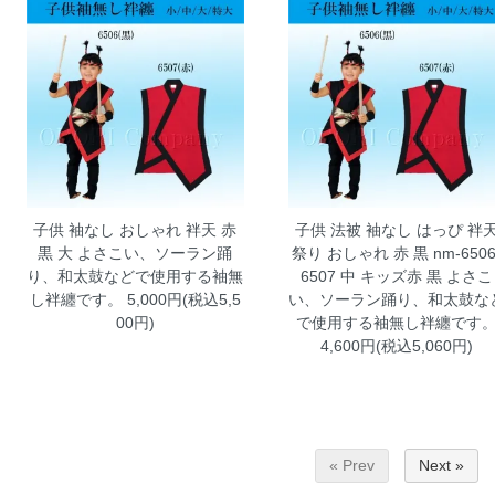
子供 袖なし おしゃれ 袢天 赤
子供 法被 袖なし はっぴ 袢
黒 大
よさこい、ソーラン踊
祭り おしゃれ 赤 黒 nm-6506
り、和太鼓などで使用する袖無
6507 中 キッズ赤 黒
よさこ
し袢纏です。 5,000円(税込5,5
い、ソーラン踊り、和太鼓な
00円)
で使用する袖無し袢纏です
4,600円(税込5,060円)
« Prev
Next »