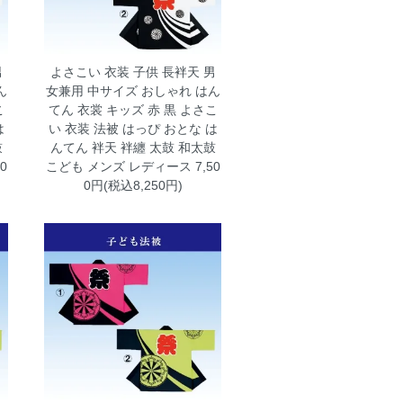
男
よさこい 衣装 子供 長袢天 男
ん
女兼用 中サイズ おしゃれ はん
こ
てん 衣裳 キッズ 赤 黒
よさこ
は
い 衣装 法被 はっぴ おとな は
鼓
んてん 袢天 袢纏 太鼓 和太鼓
0
こども メンズ レディース 7,50
0円(税込8,250円)