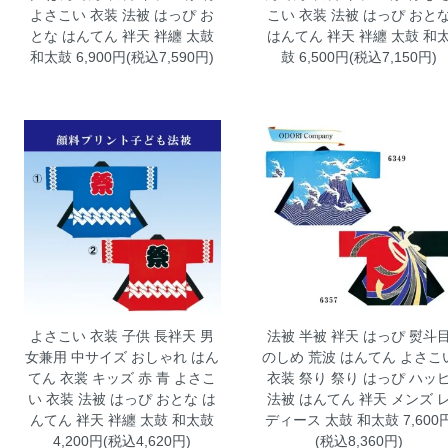
よさこい 衣装 法被 はっぴ お
こい 衣装 法被 はっぴ おと
とな はんてん 袢天 袢纏 太鼓
はんてん 袢天 袢纏 太鼓 和
和太鼓 6,900円(税込7,590円)
鼓 6,500円(税込7,150円)
よさこい 衣装 子供 長袢天 男
法被 半被 袢天 はっぴ 熨斗
女兼用 中サイズ おしゃれ はん
のしめ 荒波 はんてん よさこ
てん 衣裳 キッズ 赤 青
よさこ
衣装 祭り
祭り はっぴ ハッ
い 衣装 法被 はっぴ おとな は
法被 はんてん 袢天 メンズ 
んてん 袢天 袢纏 太鼓 和太鼓
ディース 太鼓 和太鼓 7,600
4,200円(税込4,620円)
(税込8,360円)