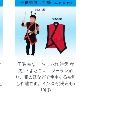
天
子供 袖なし おしゃれ 袢天 赤
-
黒 小
よさこい、ソーラン踊
り、和太鼓などで使用する袖無
ど
し袢纏です。 4,100円(税込4,5
。
10円)