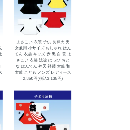
男
よさこい 衣装 子供 長袢天 男
ん
女兼用 小サイズ おしゃれ はん
よ
てん 衣裳 キッズ 赤 黒 白 黄
よ
と
さこい 衣装 法被 はっぴ おと
和
な はんてん 袢天 袢纏 太鼓 和
ス
太鼓 こども メンズ レディース
2,850円(税込3,135円)