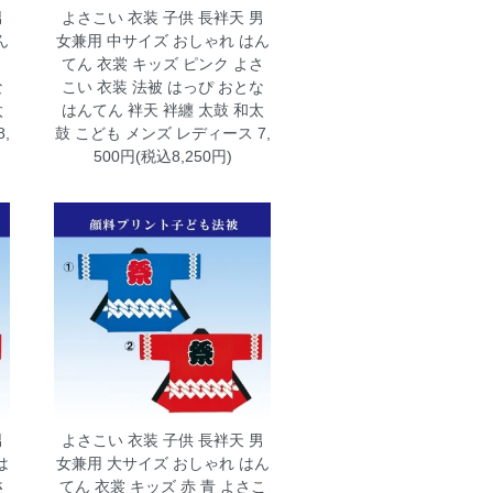
男
よさこい 衣装 子供 長袢天 男
ん
女兼用 中サイズ おしゃれ はん
さ
てん 衣裳 キッズ ピンク
よさ
な
こい 衣装 法被 はっぴ おとな
太
はんてん 袢天 袢纏 太鼓 和太
,
鼓 こども メンズ レディース 7,
500円(税込8,250円)
男
よさこい 衣装 子供 長袢天 男
は
女兼用 大サイズ おしゃれ はん
さ
てん 衣裳 キッズ 赤 青
よさこ