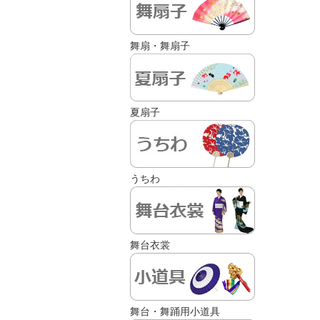
舞扇・舞扇子
夏扇子
うちわ
舞台衣裳
舞台・舞踊用小道具