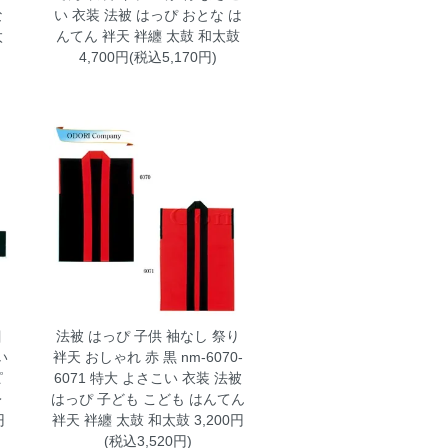
な
い 衣装 法被 はっぴ おとな は
太
んてん 袢天 袢纏 太鼓 和太鼓
4,700円(税込5,170円)
目
法被 はっぴ 子供 袖なし 祭り
い
袢天 おしゃれ 赤 黒 nm-6070-
ピ
6071 特大
よさこい 衣装 法被
レ
はっぴ 子ども こども はんてん
円
袢天 袢纏 太鼓 和太鼓 3,200円
(税込3,520円)