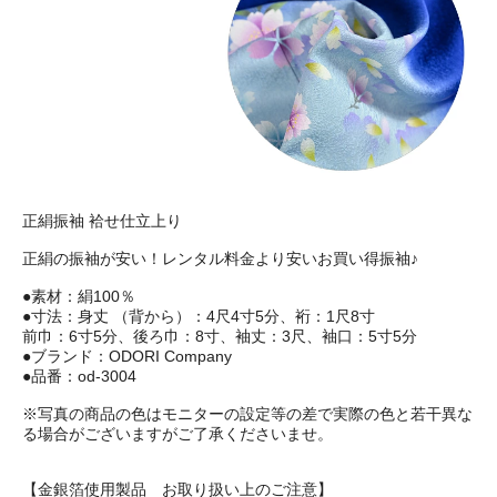
正絹振袖 袷せ仕立上り
正絹の振袖が安い！レンタル料金より安いお買い得振袖♪
●素材：絹100％
●寸法：身丈 （背から）：4尺4寸5分、裄：1尺8寸
前巾：6寸5分、後ろ巾：8寸、袖丈：3尺、袖口：5寸5分
●ブランド：ODORI Company
●品番：od-3004
※写真の商品の色はモニターの設定等の差で実際の色と若干異な
る場合がございますがご了承くださいませ。
【金銀箔使用製品 お取り扱い上のご注意】