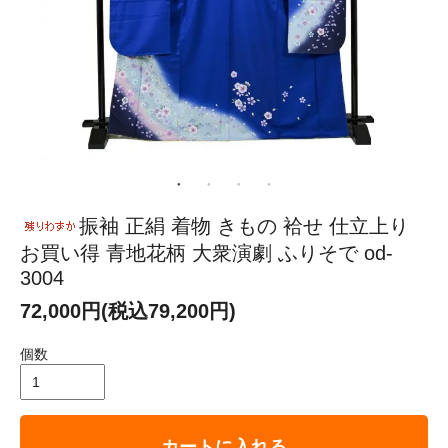
振袖 正絹 着物 きもの 袷せ 仕立上り
お買い得 青地花柄 大衆演劇 ふりそで od-
3004
72,000円(税込79,200円)
個数
カートに入れる