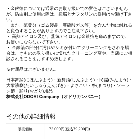
・金銀箔については通常のお取り扱いでの変色はございません
が、防虫剤ご使用の際は、樟脳とナフタリンの併用はお避け下さ
い。
また、硫黄分（ゴム製品、亜硫酸ガス等）を含んだ物に触れる
と変色することがありますのでご注意下さい。
・ 高熱アイロン及び、蒸気アイロンは金銀箔を痛めますので、
お使いにならないで下さい。
・ 金銀箔の部分に汚れやシミが付いてクリーニングをされる場
合は、きものの取り扱いに慣れたクリーニング店や、当店にご相
談されることをおすすめ致します。
※付属品はございません。
日本舞踊(にほんぶよう)・新舞踊(しんぶよう)・民謡(みんよう)・
大衆演劇(たいしゅうえんげき)・よさこい・祭(まつり)・ソーラ
ン節・踊り(おどり)用品
株式会社ODORI Company（オドリカンパニー）
その他の詳細情報
販売価格
72,000円(税込79,200円)