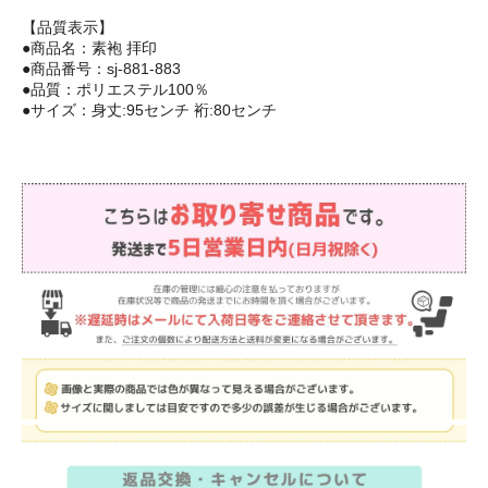
【品質表示】
●商品名：素袍 拝印
●商品番号：sj-881-883
●品質：ポリエステル100％
●サイズ：身丈:95センチ 裄:80センチ