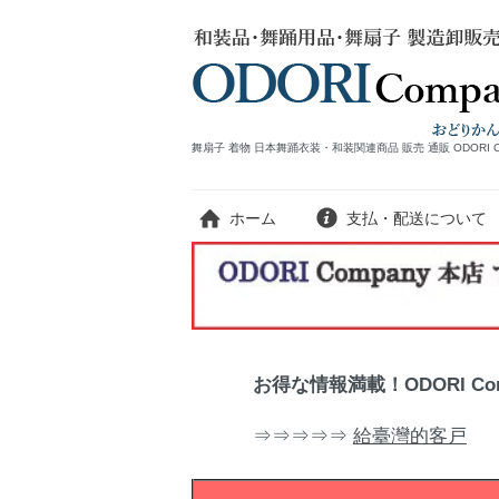
舞扇子 着物 日本舞踊衣装・和装関連商品 販売 通販 ODORI 
ホーム
支払・配送について
お得な情報満載！ODORI C
⇒⇒⇒⇒⇒
給臺灣的客戸