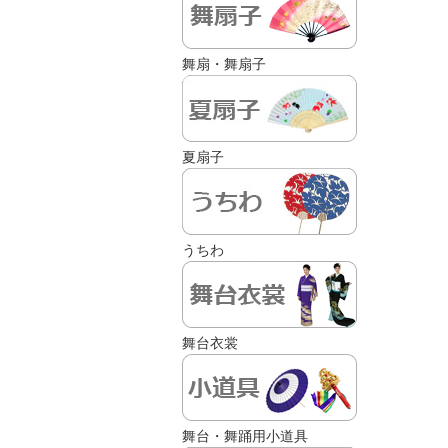
舞扇・舞扇子
夏扇子
うちわ
舞台衣裳
舞台・舞踊用小道具