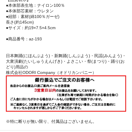
●本体部表生地：ナイロン100％
●本体部芯素材：ウレタン
●紐部：素材(綿100％ガーゼ)
長さ(約145cm)
●サイズ：約19×7.5×4.5cm
●商品番号：az-193
日本舞踊(にほんぶよう)・新舞踊(しんぶよう)・民謡(みんよう)・
大衆演劇(たいしゅうえんげき)・よさこい・祭(まつり)・踊り(お
どり)用品の
株式会社ODORI Company（オドリカンパニー）
※特に断りが無い限り、付属品はございません。