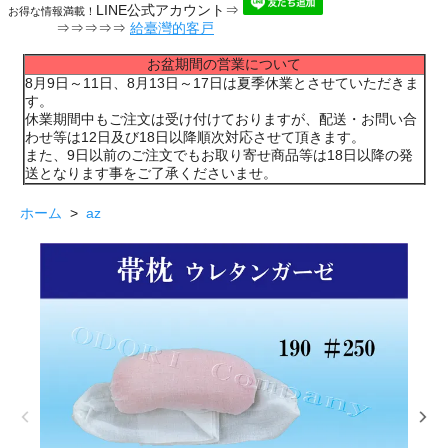
LINE公式アカウント⇒
お得な情報満載！
⇒⇒⇒⇒⇒
給臺灣的客戸
お盆期間の営業について
8月9日～11日、8月13日～17日は夏季休業とさせていただきま
す。
休業期間中もご注文は受け付けておりますが、配送・お問い合
わせ等は12日及び18日以降順次対応させて頂きます。
また、9日以前のご注文でもお取り寄せ商品等は18日以降の発
送となります事をご了承くださいませ。
ホーム
>
az