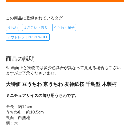
この商品に登録されているタグ
うちわ
よさこい・祭り
うちわ・扇子
アウトレット20~30%OFF
商品の説明
※ 画面上と実物では多少色具合が異なって見える場合もござい
ますがご了承くださいませ。
大特価 豆うちわ 京うちわ 友禅紙桜 千鳥型 木製柄
ミニチュアサイズの飾り用うちわです。
全長：約14cm
うちわ巾：約10.5cm
裏面：白無地
柄：木