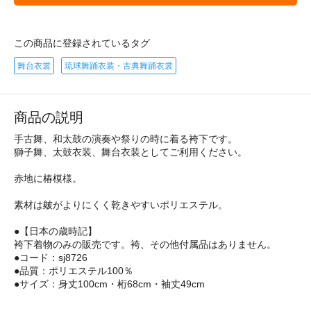
この商品に登録されているタグ
舞台衣裳
琉球舞踊衣装・古典舞踊衣裳
商品の説明
手古舞、和太鼓の演奏や祭りの時に着る袴下です。
獅子舞、太鼓衣装、舞台衣装としてご利用ください。
赤地に椿模様。
素材は皴がよりにくく乾きやすいポリエステル。
●【日本の歳時記】
袴下着物のみの販売です。袴、その他付属品はありません。
●コード：sj8726
●品質：ポリエステル100％
●サイズ：身丈100cm・桁68cm・袖丈49cm