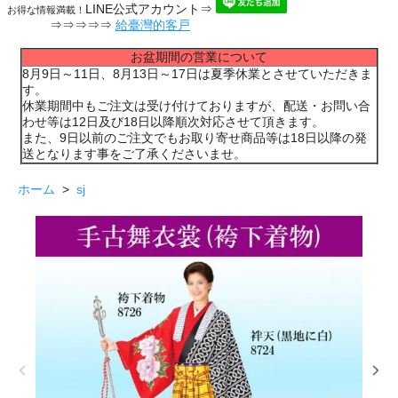
LINE公式アカウント⇒
お得な情報満載！
⇒⇒⇒⇒⇒
給臺灣的客戸
お盆期間の営業について
8月9日～11日、8月13日～17日は夏季休業とさせていただきま
す。
休業期間中もご注文は受け付けておりますが、配送・お問い合
わせ等は12日及び18日以降順次対応させて頂きます。
また、9日以前のご注文でもお取り寄せ商品等は18日以降の発
送となります事をご了承くださいませ。
ホーム
>
sj