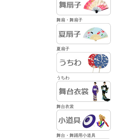
舞扇・舞扇子
夏扇子
うちわ
舞台衣裳
舞台・舞踊用小道具