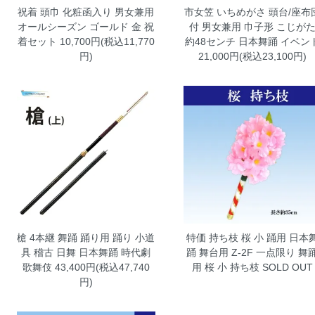
祝着 頭巾 化粧函入り 男女兼用
市女笠 いちめがさ 頭台/座布
オールシーズン ゴールド 金 祝
付 男女兼用 巾子形 こじが
着セット
10,700円(税込11,770
約48センチ 日本舞踊 イベン
円)
21,000円(税込23,100円)
槍 4本継 舞踊 踊り用 踊り 小道
特価 持ち枝 桜 小 踊用 日本
具 稽古 日舞 日本舞踊 時代劇
踊 舞台用 Z-2F
一点限り 舞
歌舞伎
43,400円(税込47,740
用 桜 小 持ち枝 SOLD OUT
円)