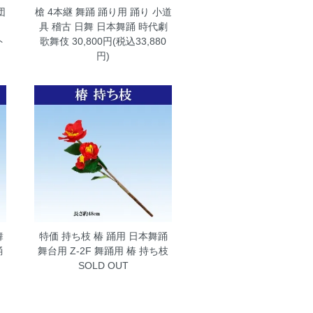
団
槍 4本継 舞踊 踊り用 踊り 小道
た
具 稽古 日舞 日本舞踊 時代劇
ト
歌舞伎
30,800円(税込33,880
円)
舞
特価 持ち枝 椿 踊用 日本舞踊
踊
舞台用 Z-2F
舞踊用 椿 持ち枝
SOLD OUT