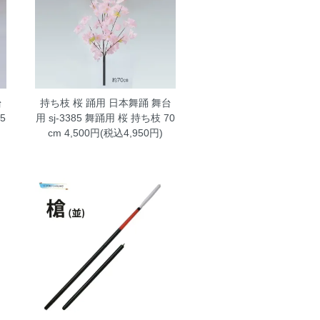
台
持ち枝 桜 踊用 日本舞踊 舞台
5
用 sj-3385
舞踊用 桜 持ち枝 70
cm 4,500円(税込4,950円)