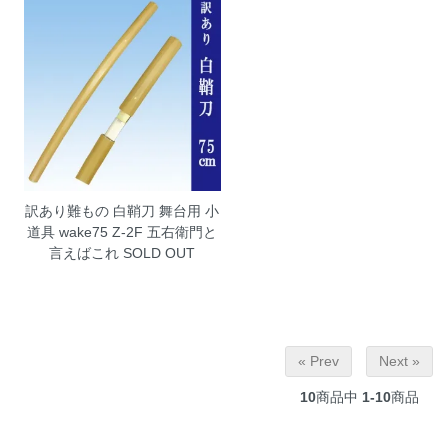
訳あり難もの 白鞘刀 舞台用 小
道具 wake75 Z-2F
五右衛門と
言えばこれ SOLD OUT
« Prev
Next »
10
商品中
1-10
商品