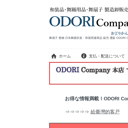
舞扇子 着物 日本舞踊衣装・和装関連商品 販売 通販 ODORI 
ホーム
支払・配送について
お得な情報満載！ODORI C
⇒⇒⇒⇒⇒
給臺灣的客戸